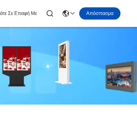
άτε Σε Επαφή Με
Απόσπασμα