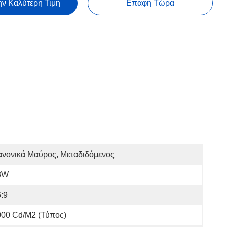
ην Καλύτερη Τιμή
Επαφή Τώρα
ανονικά Μαύρος, Μεταδιδόμενος
8W
:9
000 Cd/m2 (τύπος)