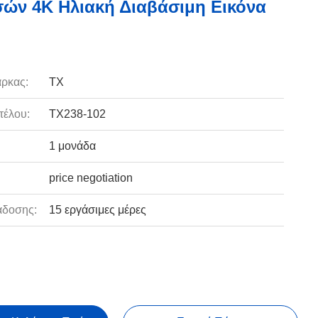
τσών 4K Ηλιακή Διαβάσιμη Εικόνα
ρκας:
TX
τέλου:
TX238-102
1 μονάδα
price negotiation
άδοσης:
15 εργάσιμες μέρες