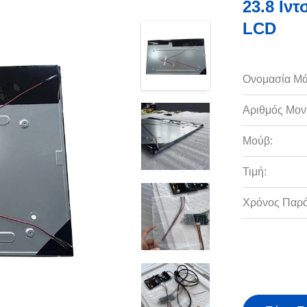
23.8 Ιν
LCD
Ονομασία Μά
Αριθμός Μον
Μούβ:
Τιμή:
Χρόνος Παρ