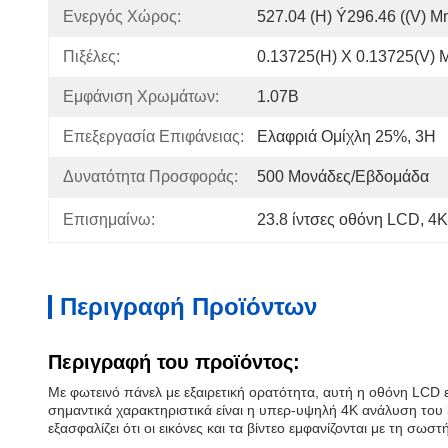
Ενεργός Χώρος:
527.04 (H) Ý296.46 ((V) 
Πιξέλες:
0.13725(H) X 0.13725(V)
Εμφάνιση Χρωμάτων:
1.07B
Επεξεργασία Επιφάνειας:
Ελαφριά Ομίχλη 25%, 3H
Δυνατότητα Προσφοράς:
500 Μονάδες/εβδομάδα
Επισημαίνω:
23.8 ίντσες οθόνη LCD
, 
4K
Περιγραφή Προϊόντων
Περιγραφή του προϊόντος:
Με φωτεινό πάνελ με εξαιρετική ορατότητα, αυτή η οθόνη LCD 
σημαντικά χαρακτηριστικά είναι η υπερ-υψηλή 4K ανάλυση του 
εξασφαλίζει ότι οι εικόνες και τα βίντεο εμφανίζονται με τη σωσ