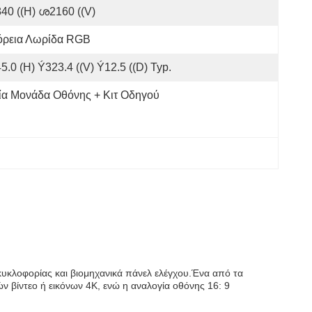
40 ((H) ശ2160 ((V)
όρεια Λωρίδα RGB
5.0 (H) Ý323.4 ((V) Ý12.5 ((D) Typ.
ία Μονάδα Οθόνης + Κιτ Οδηγού
κυκλοφορίας και βιομηχανικά πάνελ ελέγχου.Ένα από τα
ν βίντεο ή εικόνων 4K, ενώ η αναλογία οθόνης 16: 9