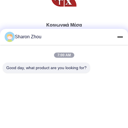
Κοινωνικά Μέσα
Sharon Zhou
Γρήγορη επικοινωνία
7:00 AM
Τηλεφώνημα
Good day, what product are you looking for?
86--18025433062
Ηλεκτρονικό
sales@sztexian.com
Διεύθυνση
3/F, ανατολικά του κτιρίου Α, βιομηχανικό πάρκο
Haixinguang, οδός Zunmei, περιοχή Guangming,
Shenzhen, Guangdong, Κίνα