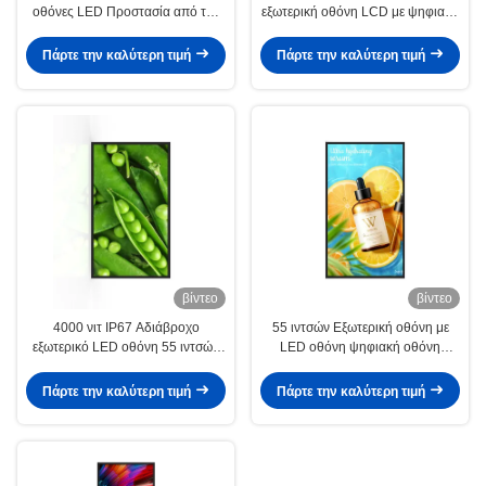
οθόνες LED Προστασία από την
εξωτερική οθόνη LCD με ψηφιακή
υπεριώδη ακτινοβολία IK10
σήμανση
Αριθμός 100V-240V
Πάρτε την καλύτερη τιμή
Πάρτε την καλύτερη τιμή
βίντεο
βίντεο
4000 νιτ IP67 Αδιάβροχο
55 ιντσών Εξωτερική οθόνη με
εξωτερικό LED οθόνη 55 ιντσών
LED οθόνη ψηφιακή οθόνη
ODM
ρυθμιζόμενη φωτεινότητα
Πάρτε την καλύτερη τιμή
Πάρτε την καλύτερη τιμή