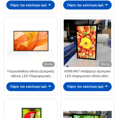
Πάρτε την καλύτερη τιμή
Πάρτε την καλύτερη τιμή
βίντεο
βίντεο
Υπερευαίσθητη οθόνη εξωτερικής
HDMI IP67 Αδιάβροχο εξωτερικό
οθόνης LED Πληροφοριακή
LED διαφημιστικό οθόνη οθόνη
πινακίδα Android OS11
lCD προστατευμένη από
υπεριώδη ακτινοβολία τοίχος
Πάρτε την καλύτερη τιμή
Πάρτε την καλύτερη τιμή