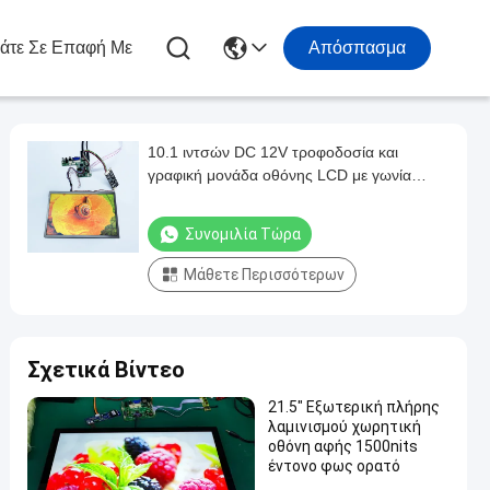
άτε Σε Επαφή Με
Απόσπασμα
10.1 ιντσών DC 12V τροφοδοσία και
γραφική μονάδα οθόνης LCD με γωνία
θέασης 178°/178°
Συνομιλία Τώρα
Μάθετε Περισσότερων
Σχετικά Βίντεο
21.5" Εξωτερική πλήρης
λαμινισμού χωρητική
οθόνη αφής 1500nits
έντονο φως ορατό