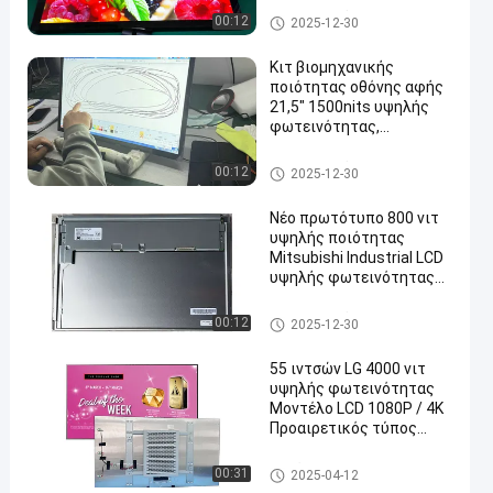
Εικονική οθόνη LCD που διαβ
00:12
2025-12-30
άζεται από το ηλιακό φως
Κιτ βιομηχανικής
ποιότητας οθόνης αφής
21,5" 1500nits υψηλής
φωτεινότητας,
αντιθαμβωτικής,
χωρητικής
Εικονική οθόνη LCD που διαβ
00:12
2025-12-30
άζεται από το ηλιακό φως
Νέο πρωτότυπο 800 νιτ
υψηλής ποιότητας
Mitsubishi Industrial LCD
υψηλής φωτεινότητας
AA121TD01
Εικονική οθόνη LCD που διαβ
00:12
2025-12-30
άζεται από το ηλιακό φως
55 ιντσών LG 4000 νιτ
υψηλής φωτεινότητας
Μοντέλο LCD 1080P / 4K
Προαιρετικός τύπος
πίνακας A-Si TFT-LCD
Μονάδα LCD υψηλής φωτειν
00:31
2025-04-12
ότητας