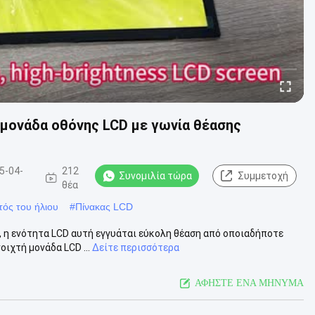
 μονάδα οθόνης LCD με γωνία θέασης
5-04-
212
Συνομιλία τώρα
Συμμετοχή
θέα
ός του ήλιου
#
Πίνακας LCD
, η ενότητα LCD αυτή εγγυάται εύκολη θέαση από οποιαδήποτε
οιχτή μονάδα LCD ...
Δείτε περισσότερα
ΑΦΗΣΤΕ ΕΝΑ ΜΗΝΥΜΑ