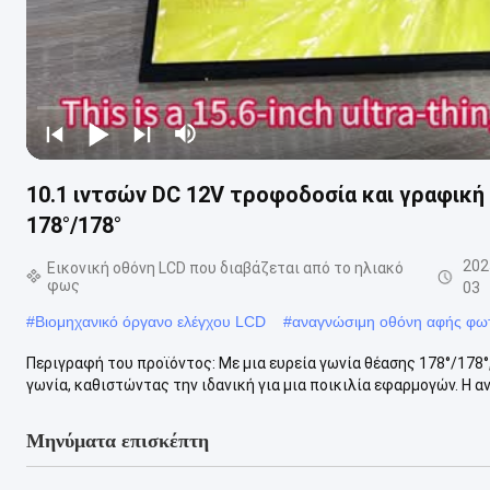
10.1 ιντσών DC 12V τροφοδοσία και γραφική
178°/178°
202
Εικονική οθόνη LCD που διαβάζεται από το ηλιακό
φως
03
#
Βιομηχανικό όργανο ελέγχου LCD
#
αναγνώσιμη οθόνη αφής φωτ
Περιγραφή του προϊόντος: Με μια ευρεία γωνία θέασης 178°/178°
γωνία, καθιστώντας την ιδανική για μια ποικιλία εφαρμογών. Η αν
Μηνύματα επισκέπτη